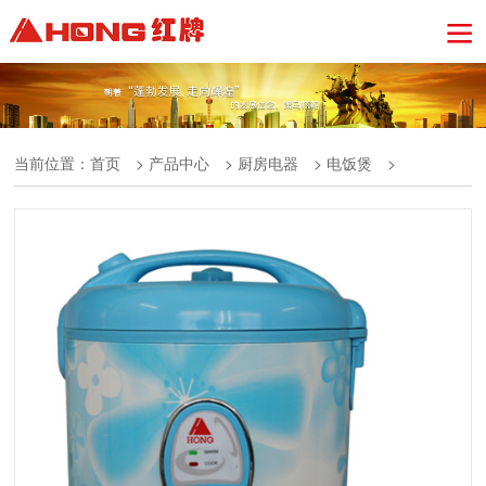
当前位置：
首页
>
产品中心
>
厨房电器
>
电饭煲
>